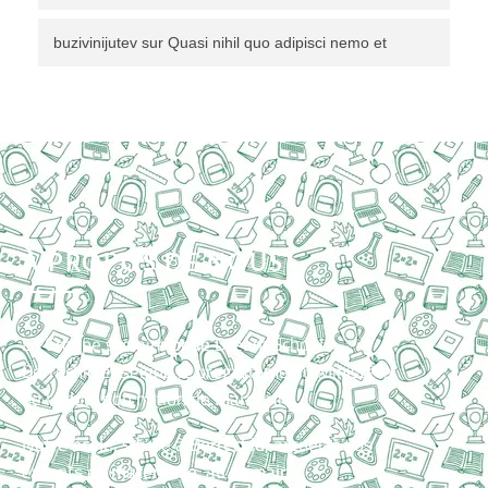
buzivinijutev
sur
Quasi nihil quo adipisci nemo et
À PROPOS DE NOUS
Le Groupe scolaire
privé
Dream School
Berrechid enseigne le programme du Ministère
de l’éducation nationale Marocain.
Notre
école
, située à
Berrechid,
accueille vos
enfants en
maternelle
, au
primaire
,