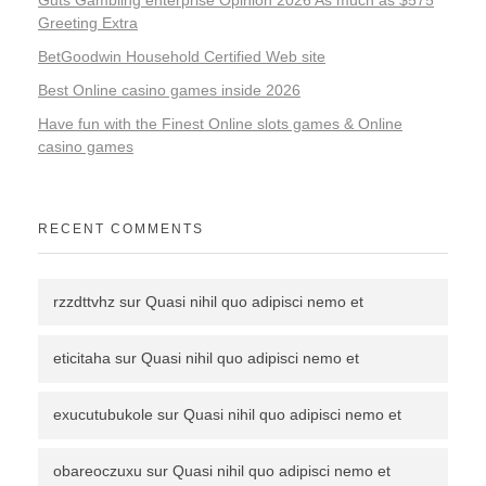
Guts Gambling enterprise Opinion 2026 As much as $575
Greeting Extra
BetGoodwin Household Certified Web site
Best Online casino games inside 2026
Have fun with the Finest Online slots games & Online
casino games
RECENT COMMENTS
rzzdttvhz
sur
Quasi nihil quo adipisci nemo et
eticitaha
sur
Quasi nihil quo adipisci nemo et
exucutubukole
sur
Quasi nihil quo adipisci nemo et
obareoczuxu
sur
Quasi nihil quo adipisci nemo et