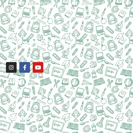
au
collège
et au
lycée
dans un espace de vie de
816.25 m2 qui a été conçu avec un souci
d’équilibre entre l’éducation, l’art, le sport, la
culture et le respect de l’environnement.
RÉSEAUX SOCIAUX
MENU
Acceuil
Vie Scolaire
Actualité