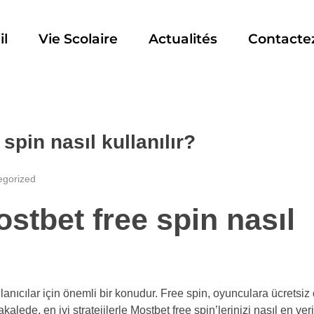
il
Vie Scolaire
Actualités
Contacte
 spin nasıl kullanılır?
egorized
Mostbet free spin nasıl
ullanıcılar için önemli bir konudur. Free spin, oyunculara ücrets
alede, en iyi stratejilerle Mostbet free spin’lerinizi nasıl en ver