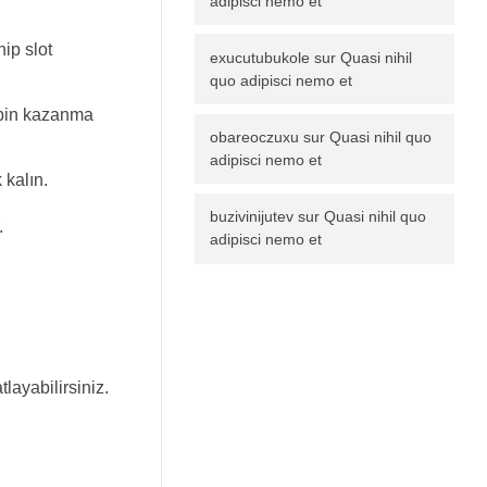
adipisci nemo et
ip slot
exucutubukole
sur
Quasi nihil
quo adipisci nemo et
spin kazanma
obareoczuxu
sur
Quasi nihil quo
adipisci nemo et
 kalın.
buzivinijutev
sur
Quasi nihil quo
.
adipisci nemo et
layabilirsiniz.