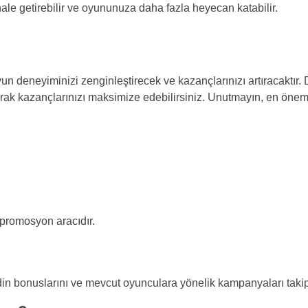
ale getirebilir ve oyununuza daha fazla heyecan katabilir.
 oyun deneyiminizi zenginleştirecek ve kazançlarınızı artıracaktır
yarak kazançlarınızı maksimize edebilirsiniz. Unutmayın, en öneml
 promosyon aracıdır.
n bonuslarını ve mevcut oyunculara yönelik kampanyaları takip 