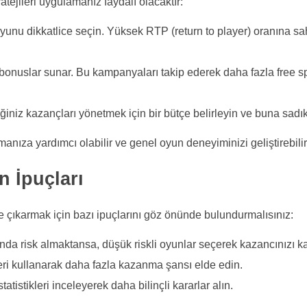
ratejileri uygulamanız faydalı olacaktır:
oyunu dikkatlice seçin. Yüksek RTP (return to player) oranına sah
i bonuslar sunar. Bu kampanyaları takip ederek daha fazla free 
iğiniz kazançları yönetmek için bir bütçe belirleyin ve buna sadık
anmanıza yardımcı olabilir ve genel oyun deneyiminizi geliştirebilir
n İpuçları
ye çıkarmak için bazı ipuçlarını göz önünde bulundurmalısınız:
a risk almaktansa, düşük riskli oyunlar seçerek kazancınızı kat
eri kullanarak daha fazla kazanma şansı elde edin.
tistikleri inceleyerek daha bilinçli kararlar alın.