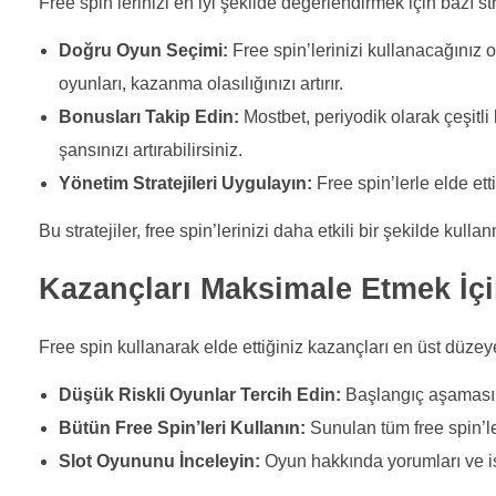
Free spin’lerinizi en iyi şekilde değerlendirmek için bazı st
Doğru Oyun Seçimi:
Free spin’lerinizi kullanacağınız 
oyunları, kazanma olasılığınızı artırır.
Bonusları Takip Edin:
Mostbet, periyodik olarak çeşitl
şansınızı artırabilirsiniz.
Yönetim Stratejileri Uygulayın:
Free spin’lerle elde ett
Bu stratejiler, free spin’lerinizi daha etkili bir şekilde kull
Kazançları Maksimale Etmek İçi
Free spin kullanarak elde ettiğiniz kazançları en üst düze
Düşük Riskli Oyunlar Tercih Edin:
Başlangıç aşamasınd
Bütün Free Spin’leri Kullanın:
Sunulan tüm free spin’l
Slot Oyununu İnceleyin:
Oyun hakkında yorumları ve ista