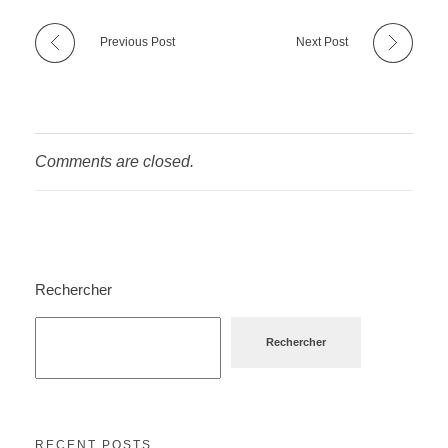
Previous Post
Next Post
Comments are closed.
Rechercher
Rechercher
RECENT POSTS