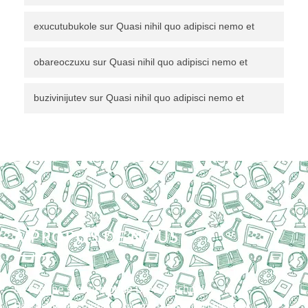
exucutubukole
sur
Quasi nihil quo adipisci nemo et
obareoczuxu
sur
Quasi nihil quo adipisci nemo et
buzivinijutev
sur
Quasi nihil quo adipisci nemo et
À PROPOS DE NOUS
Le Groupe scolaire
privé
Dream School
Berrechid enseigne le programme du Ministère