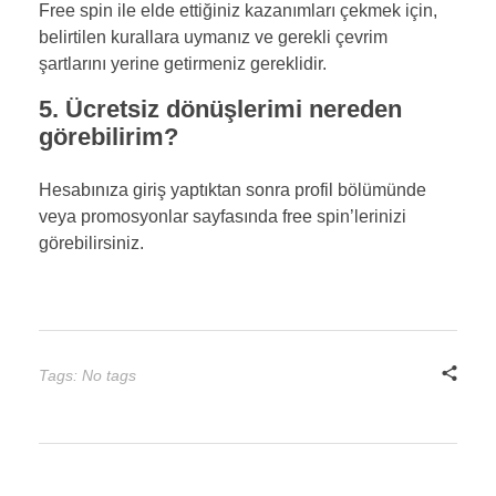
Free spin ile elde ettiğiniz kazanımları çekmek için,
belirtilen kurallara uymanız ve gerekli çevrim
şartlarını yerine getirmeniz gereklidir.
5. Ücretsiz dönüşlerimi nereden
görebilirim?
Hesabınıza giriş yaptıktan sonra profil bölümünde
veya promosyonlar sayfasında free spin’lerinizi
görebilirsiniz.
Tags: No tags