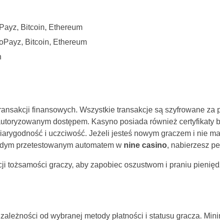
oPayz, Bitcoin, Ethereum
coPayz, Bitcoin, Ethereum
h
ansakcji finansowych. Wszystkie transakcje są szyfrowane za
autoryzowanym dostępem. Kasyno posiada również certyfikaty
iarygodność i uczciwość. Jeżeli jesteś nowym graczem i nie ma
ażdym przetestowanym automatem w
nine casino
, nabierzesz p
ji tożsamości graczy, aby zapobiec oszustwom i praniu pienięd
ę w zależności od wybranej metody płatności i statusu gracza. Mi