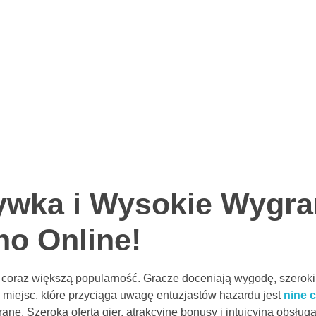
ywka i Wysokie Wygra
no Online!
 coraz większą popularność. Gracze doceniają wygodę, szeroki 
 miejsc, które przyciąga uwagę entuzjastów hazardu jest
nine 
ne. Szeroka oferta gier, atrakcyjne bonusy i intuicyjna obsługa