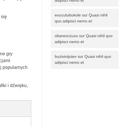
adipisci nemo et
exucutubukole
sur
Quasi nihil
 się
quo adipisci nemo et
obareoczuxu
sur
Quasi nihil quo
adipisci nemo et
zne gry
buzivinijutev
sur
Quasi nihil quo
kcjami
adipisci nemo et
ej popularnych
ki i dźwięku,