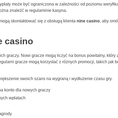
łaty może być ograniczona w zależności od poziomu weryfikac
można znaleźć w regulaminie kasyna.
 mogą skontaktować się z obsługą klienta
nine casino
, aby om
e casino
ich graczy. Nowi gracze mogą liczyć na bonus powitalny, który
ularni gracze mogą korzystać z różnych promocji, takich jak b
iększenie swoich szans na wygraną i wydłużenie czasu gry.
a konto dla nowych graczy
nych wpłatach
agrody