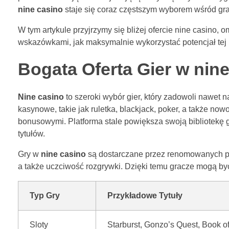
nine casino
staje się coraz częstszym wyborem wśród gra
W tym artykule przyjrzymy się bliżej ofercie nine casino, 
wskazówkami, jak maksymalnie wykorzystać potencjał tej 
Bogata Oferta Gier w nin
Nine casino
to szeroki wybór gier, który zadowoli nawet 
kasynowe, takie jak ruletka, blackjack, poker, a także now
bonusowymi. Platforma stale powiększa swoją bibliotekę 
tytułów.
Gry w
nine casino
są dostarczane przez renomowanych pr
a także uczciwość rozgrywki. Dzięki temu gracze mogą b
Typ Gry
Przykładowe Tytuły
Sloty
Starburst, Gonzo’s Quest, Book o