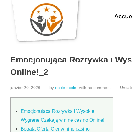
Accue
Emocjonująca Rozrywka i Wys
Online!_2
janvier 20, 2026
by
ecole ecole
with
no comment
Uncat
Emocjonująca Rozrywka i Wysokie
Wygrane Czekają w nine casino Online!
Bogata Oferta Gier w nine casino