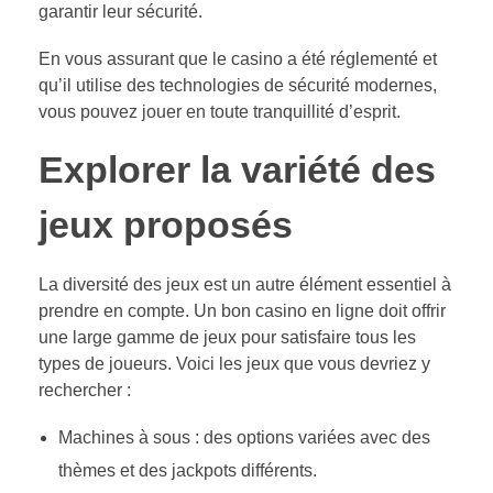
garantir leur sécurité.
En vous assurant que le casino a été réglementé et
qu’il utilise des technologies de sécurité modernes,
vous pouvez jouer en toute tranquillité d’esprit.
Explorer la variété des
jeux proposés
La diversité des jeux est un autre élément essentiel à
prendre en compte. Un bon casino en ligne doit offrir
une large gamme de jeux pour satisfaire tous les
types de joueurs. Voici les jeux que vous devriez y
rechercher :
Machines à sous : des options variées avec des
thèmes et des jackpots différents.