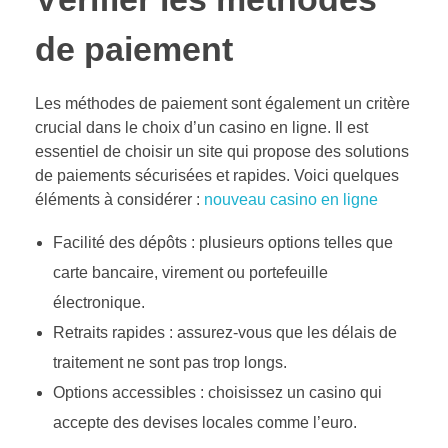
de paiement
Les méthodes de paiement sont également un critère
crucial dans le choix d’un casino en ligne. Il est
essentiel de choisir un site qui propose des solutions
de paiements sécurisées et rapides. Voici quelques
éléments à considérer :
nouveau casino en ligne
Facilité des dépôts : plusieurs options telles que
carte bancaire, virement ou portefeuille
électronique.
Retraits rapides : assurez-vous que les délais de
traitement ne sont pas trop longs.
Options accessibles : choisissez un casino qui
accepte des devises locales comme l’euro.