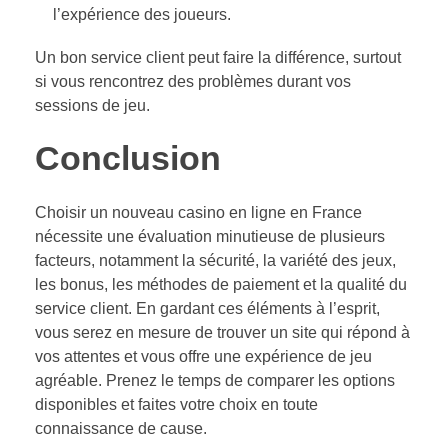
l’expérience des joueurs.
Un bon service client peut faire la différence, surtout
si vous rencontrez des problèmes durant vos
sessions de jeu.
Conclusion
Choisir un nouveau casino en ligne en France
nécessite une évaluation minutieuse de plusieurs
facteurs, notamment la sécurité, la variété des jeux,
les bonus, les méthodes de paiement et la qualité du
service client. En gardant ces éléments à l’esprit,
vous serez en mesure de trouver un site qui répond à
vos attentes et vous offre une expérience de jeu
agréable. Prenez le temps de comparer les options
disponibles et faites votre choix en toute
connaissance de cause.