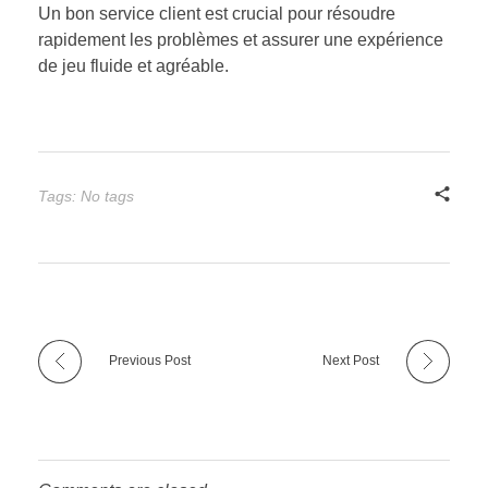
Un bon service client est crucial pour résoudre
rapidement les problèmes et assurer une expérience
de jeu fluide et agréable.
Tags: No tags
Previous Post
Next Post