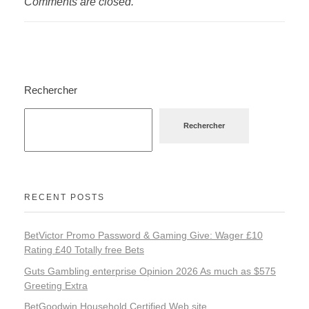
Comments are closed.
Rechercher
Rechercher
RECENT POSTS
BetVictor Promo Password & Gaming Give: Wager £10
Rating £40 Totally free Bets
Guts Gambling enterprise Opinion 2026 As much as $575
Greeting Extra
BetGoodwin Household Certified Web site