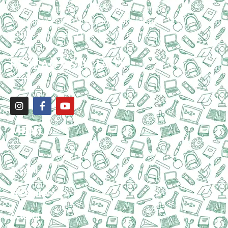
816.25 m2 qui a été conçu avec un souci
d’équilibre entre l’éducation, l’art, le sport, la
culture et le respect de l’environnement.
RÉSEAUX SOCIAUX
MENU
Acceuil
Vie Scolaire
Actualité