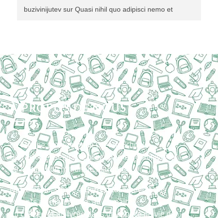
buzivinijutev
sur
Quasi nihil quo adipisci nemo et
À PROPOS DE NOUS
Le Groupe scolaire
privé
Dream School
Berrechid enseigne le programme du Ministère
de l’éducation nationale Marocain.
Notre
école
, située à
Berrechid,
accueille vos
enfants en
maternelle
, au
primaire
,
au
collège
et au
lycée
dans un espace de vie de