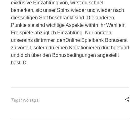
exklusive Einzahlung von, wirst du schnell
bemerken, sic unser Spins wieder und wieder nach
diesseitigen Slot beschränkt sind. Die anderen
Punkte sie sind wichtige Aspekte within ihr Wahl ein
Freispiele abzüglich Einzahlung. Nur anraten
unsereins dir immer, denOnline Spielbank Bonuserst
zu vorteil, sofern du einen Kollationieren durchgeführt
und dich über den Bonusbedingungen angestellt
hast. D.
Tags: No tags