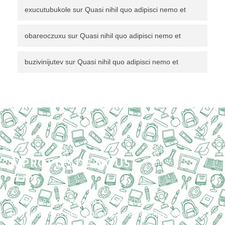
exucutubukole
sur
Quasi nihil quo adipisci nemo et
obareoczuxu
sur
Quasi nihil quo adipisci nemo et
buzivinijutev
sur
Quasi nihil quo adipisci nemo et
À PROPOS DE NOUS
Le Groupe scolaire
privé
Dream School
Berrechid enseigne le programme du Ministère