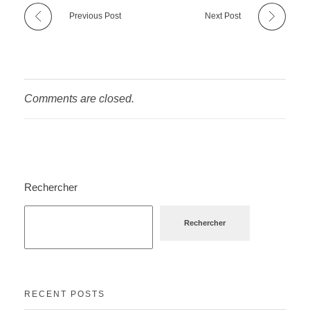
Previous Post
Next Post
Comments are closed.
Rechercher
Rechercher
RECENT POSTS