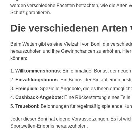
werden verschiedene Facetten betrachten, wie die Arten v
Schutz garantieren.
Die verschiedenen Arten 
Beim Wetten gibt es eine Vielzahl von Boni, die verschie
herauszuholen und Ihre Gewinnchancen zu erhöhen. Hier si
können:
Willkommensbonus:
Ein einmaliger Bonus, der neuen 
Einzahlungsbonus:
Ein Bonus, der Sie auf einen best
Freispiele:
Spezielle Angebote, die es Ihnen ermögliche
Cashback-Angebote:
Eine Rückerstattung eines Teils I
Treueboni:
Belohnungen für regelmäßig spielende Kun
Jeder dieser Boni hat eigene Voraussetzungen. Es ist wic
Sportwetten-Erlebnis herauszuholen.