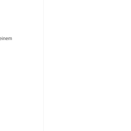
 einem