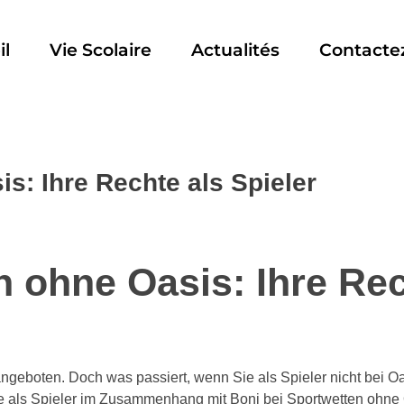
il
Vie Scolaire
Actualités
Contacte
s: Ihre Rechte als Spieler
n ohne Oasis: Ihre Re
geboten. Doch was passiert, wenn Sie als Spieler nicht bei O
hte als Spieler im Zusammenhang mit Boni bei Sportwetten ohne 