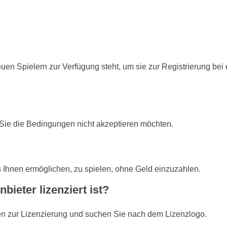
en Spielern zur Verfügung steht, um sie zur Registrierung bei
Sie die Bedingungen nicht akzeptieren möchten.
s Ihnen ermöglichen, zu spielen, ohne Geld einzuzahlen.
bieter lizenziert ist?
nen zur Lizenzierung und suchen Sie nach dem Lizenzlogo.