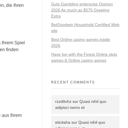
Guts Gambling enterprise Opinion
n, die Ihren
2026 As much as $575 Greeting
Extra
BetGoodwin Household Certified Web
site
Best Online casino games inside
 Ihrem Spiel
2026
en finden
Have fun with the Finest Online slots
games & Online casino games
RECENT COMMENTS
rzzdttvhz
sur
Quasi nihil quo
adipisci nemo et
e aus Ihrem
eticitaha
sur
Quasi nihil quo