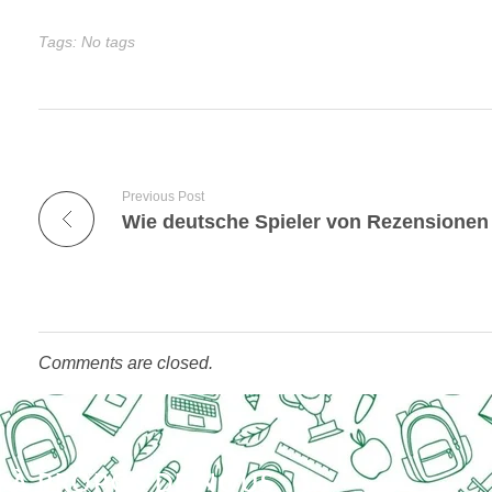
Tags: No tags
Previous Post
Comments are closed.
À PROPOS DE NOUS