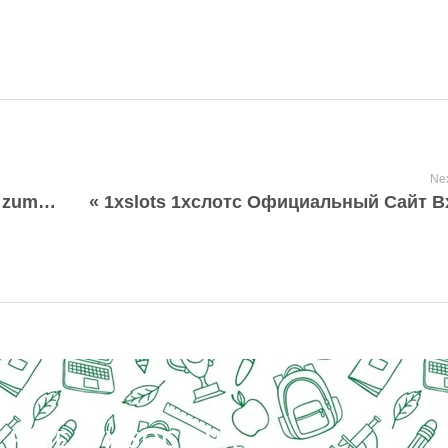
Nex
Wie deutsche Spieler von Rezensionen zum neuen Sportwetten ohne Oase profitieren
RÉSEAUX SOCIAUX