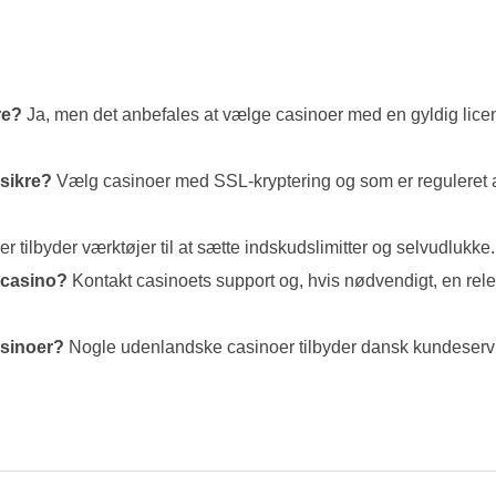
re?
Ja, men det anbefales at vælge casinoer med en gyldig licen
 sikre?
Vælg casinoer med SSL-kryptering og som er reguleret a
 tilbyder værktøjer til at sætte indskudslimitter og selvudlukke.
 casino?
Kontakt casinoets support og, hvis nødvendigt, en rel
asinoer?
Nogle udenlandske casinoer tilbyder dansk kundeserv