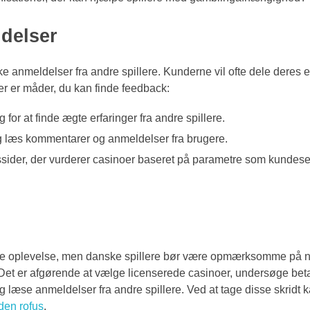
delser
ke anmeldelser fra andre spillere. Kunderne vil ofte dele deres e
er er måder, du kan finde feedback:
or at finde ægte erfaringer fra andre spillere.
g læs kommentarer og anmeldelser fra brugere.
er, der vurderer casinoer baseret på parametre som kundese
e oplevelse, men danske spillere bør være opmærksomme på no
se. Det er afgørende at vælge licenserede casinoer, undersøge be
 og læse anmeldelser fra andre spillere. Ved at tage disse skridt
den rofus
.