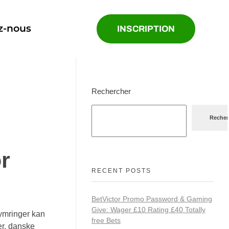
z-nous
INSCRIPTION
Rechercher
Recher
r
RECENT POSTS
BetVictor Promo Password & Gaming
Give: Wager £10 Rating £40 Totally
kymringer kan
free Bets
er, danske