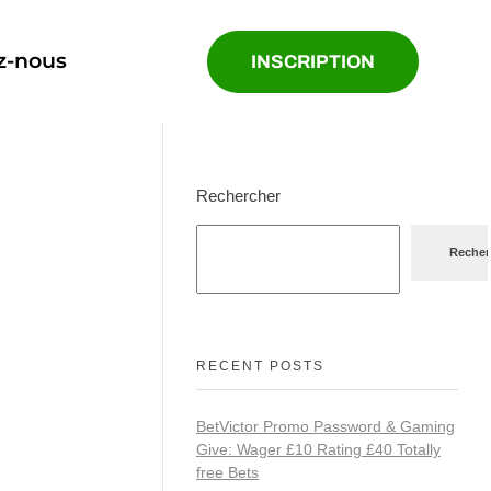
z-nous
INSCRIPTION
Rechercher
Recher
RECENT POSTS
BetVictor Promo Password & Gaming
Give: Wager £10 Rating £40 Totally
free Bets