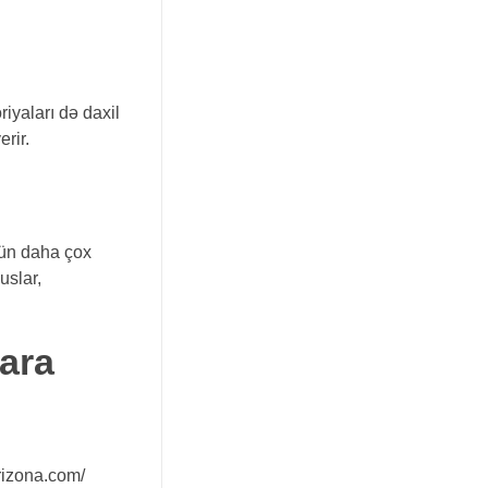
iyaları də daxil
rir.
çün daha çox
uslar,
ara
rizona.com/