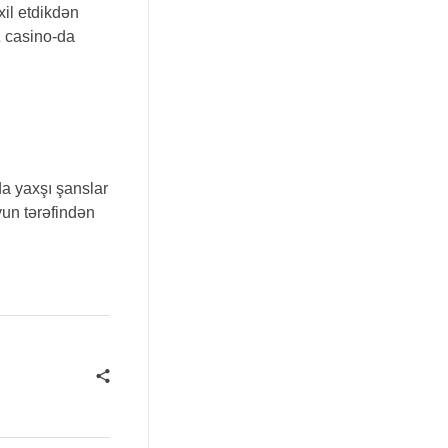
xil etdikdən
Z casino-da
da yaxşı şanslar
oyun tərəfindən