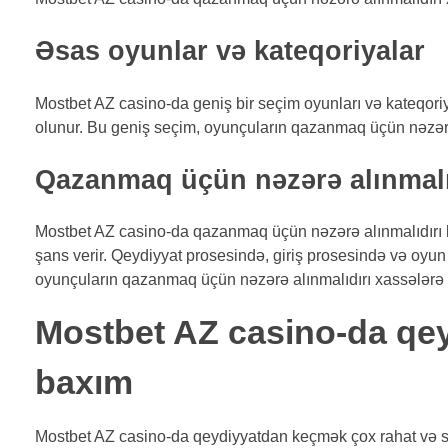
Əsas oyunlar və kateqoriyalar
Mostbet AZ casino-da geniş bir seçim oyunları və kateqoriya
olunur. Bu geniş seçim, oyunçuların qazanmaq üçün nəzərə
Qazanmaq üçün nəzərə alınmalıdı
Mostbet AZ casino-da qazanmaq üçün nəzərə alınmalıdırı b
şans verir. Qeydiyyat prosesində, giriş prosesində və oyun o
oyunçuların qazanmaq üçün nəzərə alınmalıdırı xassələrə
Mostbet AZ casino-da qe
baxım
Mostbet AZ casino-da qeydiyyatdan keçmək çox rahat və sü