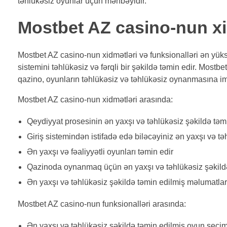
təhlükəsiz oyunlar üçün mənbəyidir.
Mostbet AZ casino-nun xid
Mostbet AZ casino-nun xidmətləri və funksionalləri ən yüksə
sistemini təhlükəsiz və fərqli bir şəkildə təmin edir. Mostbe
qazino, oyunların təhlükəsiz və təhlükəsiz oynanmasına im
Mostbet AZ casino-nun xidmətləri arasında:
Qeydiyyat prosesinin ən yaxşı və təhlükəsiz şəkildə təm
Giriş sistemindən istifadə edə biləcəyiniz ən yaxşı və t
Ən yaxşı və fəaliyyətli oyunları təmin edir
Qazinoda oynanmaq üçün ən yaxşı və təhlükəsiz şəkildə
Ən yaxşı və təhlükəsiz şəkildə təmin edilmiş məlumatlar
Mostbet AZ casino-nun funksionalləri arasında:
Ən yaxşı və təhlükəsiz şəkildə təmin edilmiş oyun seçim