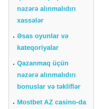
nəzərə alınmalıdırı
xassələr
Əsas oyunlar və
kateqoriyalar
Qazanmaq üçün
nəzərə alınmalıdırı
bonuslar və təkliflər
Mostbet AZ casino-da