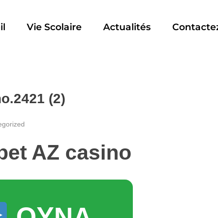
il
Vie Scolaire
Actualités
Contacte
o.2421 (2)
egorized
et AZ casino
OYNA