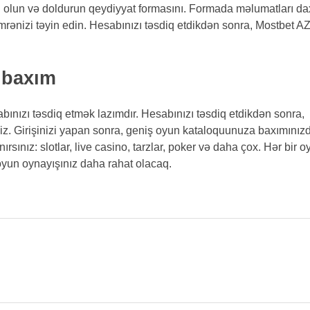
l olun və doldurun qeydiyyat formasını. Formada məlumatları da
mrənizi təyin edin. Hesabınızı təsdiq etdikdən sonra, Mostbet A
 baxım
ınızı təsdiq etmək lazımdır. Hesabınızı təsdiq etdikdən sonra,
iniz. Girişinizi yapan sonra, geniş oyun kataloquunuza baxımınız
rsınız: slotlar, live casino, tarzlar, poker və daha çox. Hər bir 
 oyun oynayışınız daha rahat olacaq.