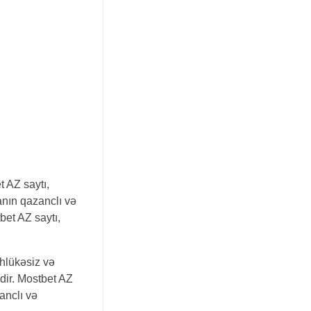
 AZ saytı,
anın qazanclı və
bet AZ saytı,
əhlükəsiz və
dir. Mostbet AZ
anclı və