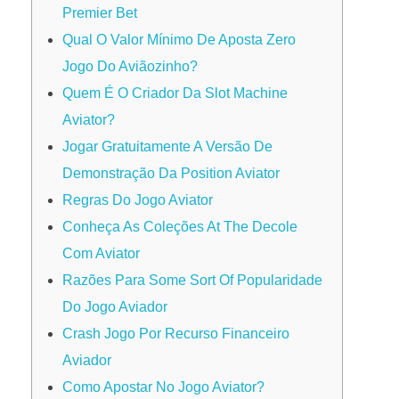
Premier Bet
Qual O Valor Mínimo De Aposta Zero
Jogo Do Aviãozinho?
Quem É O Criador Da Slot Machine
Aviator?
Jogar Gratuitamente A Versão De
Demonstração Da Position Aviator
Regras Do Jogo Aviator
Conheça As Coleções At The Decole
Com Aviator
Razões Para Some Sort Of Popularidade
Do Jogo Aviador
Crash Jogo Por Recurso Financeiro
Aviador
Como Apostar No Jogo Aviator?