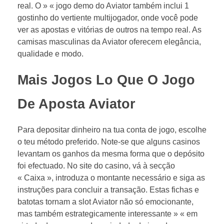
real. O » « jogo demo do Aviator também inclui 1
gostinho do vertiente multijogador, onde você pode
ver as apostas e vitórias de outros na tempo real. As
camisas masculinas da Aviator oferecem elegância,
qualidade e modo.
Mais Jogos Lo Que O Jogo
De Aposta Aviator
Para depositar dinheiro na tua conta de jogo, escolhe
o teu método preferido. Note-se que alguns casinos
levantam os ganhos da mesma forma que o depósito
foi efectuado. No site do casino, vá à secção
« Caixa », introduza o montante necessário e siga as
instruções para concluir a transação. Estas fichas e
batotas tornam a slot Aviator não só emocionante,
mas também estrategicamente interessante » « em