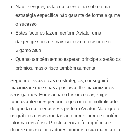
Não te esqueças la cual a escolha sobre uma
estratégia específica não garante de forma alguma
o sucesso.
Estes factores fazem perform Aviator uma
dasjenige slots de mais sucesso no setor de »
« game atual.
Quanto também tempo esperar, principais serão os
prémios, mas o risco também aumenta.
Seguindo estas dicas e estratégias, conseguirá
maximizar since suas apostas at the maximizar os
seus ganhos. Pode achar o histórico dasjenige
rondas anteriores perform jogo com um multiplicador
de queda na interface » « perform Aviator. Não ignore
os gráficos dieses rondas anteriores, porque contêm
informações úteis. Preste atenção à frequência e
degree dos multiplicadores, porque a sua main tarefa