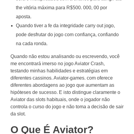
the vitória máxima para R$500. 000, 00 por
aposta.
Quando tiver a fe da integridade carry out jogo,
pode desfrutar do jogo com confiança, confiando
na cada ronda.
Quando não estou analisando ou escrevendo, você
me encontrará imerso no jogo Aviator Crash,
testando minhas habilidades e estratégias em
diferentes cassinos. Aviator-games. com oferece
diferentes abordagens ao jogo que aumentam as
hipóteses de sucesso. E isto distingue claramente o
Aviator das slots habituais, onde o jogador não
controla o curso do jogo e não toma a decisão de sair
da slot.
O Que É Aviator?