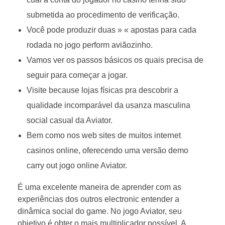
submetida ao procedimento de verificação.
Você pode produzir duas » « apostas para cada
rodada no jogo perform aviãozinho.
Vamos ver os passos básicos os quais precisa de
seguir para começar a jogar.
Visite because lojas físicas pra descobrir a
qualidade incomparável da usanza masculina
social casual da Aviator.
Bem como nos web sites de muitos internet
casinos online, oferecendo uma versão demo
carry out jogo online Aviator.
É uma excelente maneira de aprender com as
experiências dos outros electronic entender a
dinâmica social do game. No jogo Aviator, seu
objetivo é obter o mais multiplicador possível. A