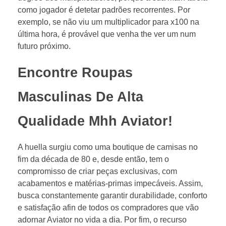
como jogador é detetar padrões recorrentes. Por
exemplo, se não viu um multiplicador para x100 na
última hora, é provável que venha the ver um num
futuro próximo.
Encontre Roupas
Masculinas De Alta
Qualidade Mhh Aviator!
A huella surgiu como uma boutique de camisas no
fim da década de 80 e, desde então, tem o
compromisso de criar peças exclusivas, com
acabamentos e matérias-primas impecáveis. Assim,
busca constantemente garantir durabilidade, conforto
e satisfação afin de todos os compradores que vão
adornar Aviator no vida a dia. Por fim, o recurso