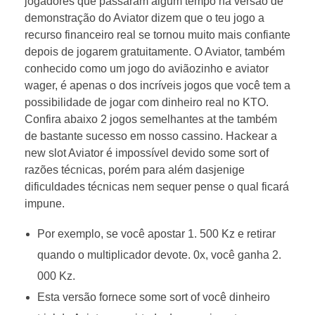
jogadores que passaram algum tempo na versão de
demonstração do Aviator dizem que o teu jogo a
recurso financeiro real se tornou muito mais confiante
depois de jogarem gratuitamente. O Aviator, também
conhecido como um jogo do aviãozinho e aviator
wager, é apenas o dos incríveis jogos que você tem a
possibilidade de jogar com dinheiro real no KTO.
Confira abaixo 2 jogos semelhantes at the também
de bastante sucesso em nosso cassino. Hackear a
new slot Aviator é impossível devido some sort of
razões técnicas, porém para além dasjenige
dificuldades técnicas nem sequer pense o qual ficará
impune.
Por exemplo, se você apostar 1. 500 Kz e retirar
quando o multiplicador devote. 0x, você ganha 2.
000 Kz.
Esta versão fornece some sort of você dinheiro