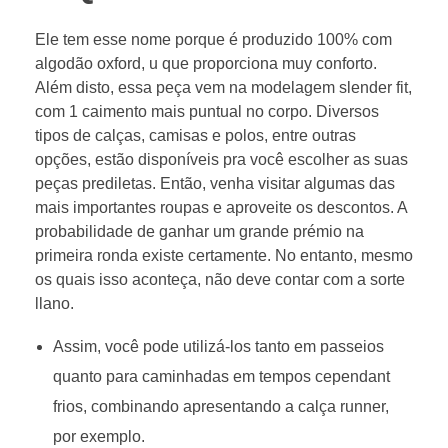
Ele tem esse nome porque é produzido 100% com
algodão oxford, u que proporciona muy conforto.
Além disto, essa peça vem na modelagem slender fit,
com 1 caimento mais puntual no corpo. Diversos
tipos de calças, camisas e polos, entre outras
opções, estão disponíveis pra você escolher as suas
peças prediletas. Então, venha visitar algumas das
mais importantes roupas e aproveite os descontos. A
probabilidade de ganhar um grande prémio na
primeira ronda existe certamente. No entanto, mesmo
os quais isso aconteça, não deve contar com a sorte
llano.
Assim, você pode utilizá-los tanto em passeios
quanto para caminhadas em tempos cependant
frios, combinando apresentando a calça runner,
por exemplo.