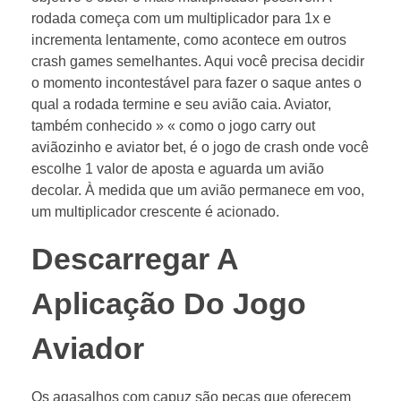
rodada começa com um multiplicador para 1x e
incrementa lentamente, como acontece em outros
crash games semelhantes. Aqui você precisa decidir
o momento incontestável para fazer o saque antes o
qual a rodada termine e seu avião caia. Aviator,
também conhecido » « como o jogo carry out
aviãozinho e aviator bet, é o jogo de crash onde você
escolhe 1 valor de aposta e aguarda um avião
decolar. À medida que um avião permanece em voo,
um multiplicador crescente é acionado.
Descarregar A
Aplicação Do Jogo
Aviador
Os agasalhos com capuz são peças que oferecem