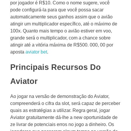
por jogador é R$10. Como o nome sugere, você
pode configurá-la para que você possa sacar
automaticamente seus ganhos assim que o avião
atingir um multiplicador específico, até o máximo de
100x. Quanto mais tempo o avião estiver em voo,
grande será o multiplicador, com a chance sobre
atingir até a vitória máxima de R$500. 000, 00 por
aposta
aviator bet
.
Principais Recursos Do
Aviator
Ao jogar na versão de demonstração do Aviator,
compreenderá o cifra da slot, será capaz de perceber
quais as estratégias a utilizar. Regra geral, jogar
Aviator gratuitamente dá-lhe a new oportunidade de
ze livrar de potenciais erros no jogo a dinheiro. Os