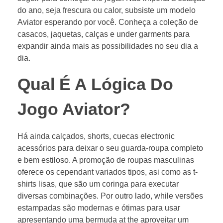
do ano, seja frescura ou calor, subsiste um modelo
Aviator esperando por você. Conheça a coleção de
casacos, jaquetas, calças e under garments para
expandir ainda mais as possibilidades no seu dia a
dia.
Qual É A Lógica Do
Jogo Aviator?
Há ainda calçados, shorts, cuecas electronic
acessórios para deixar o seu guarda-roupa completo
e bem estiloso. A promoção de roupas masculinas
oferece os cependant variados tipos, asi como as t-
shirts lisas, que são um coringa para executar
diversas combinações. Por outro lado, while versões
estampadas são modernas e ótimas para usar
apresentando uma bermuda at the aproveitar um