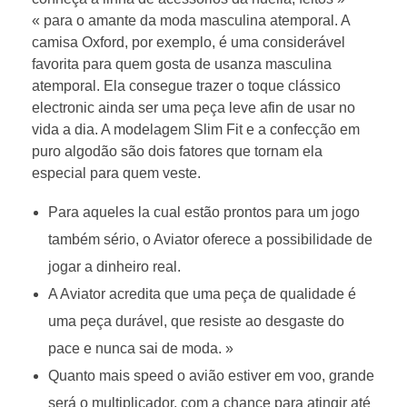
« para o amante da moda masculina atemporal. A
camisa Oxford, por exemplo, é uma considerável
favorita para quem gosta de usanza masculina
atemporal. Ela consegue trazer o toque clássico
electronic ainda ser uma peça leve afin de usar no
vida a dia. A modelagem Slim Fit e a confecção em
puro algodão são dois fatores que tornam ela
especial para quem veste.
Para aqueles la cual estão prontos para um jogo
também sério, o Aviator oferece a possibilidade de
jogar a dinheiro real.
A Aviator acredita que uma peça de qualidade é
uma peça durável, que resiste ao desgaste do
pace e nunca sai de moda. »
Quanto mais speed o avião estiver em voo, grande
será o multiplicador, com a chance para atingir até