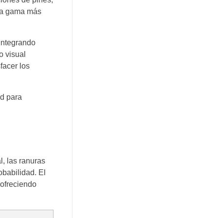
una gama más
 integrando
o visual
facer los
ad para
l, las ranuras
obabilidad. El
 ofreciendo