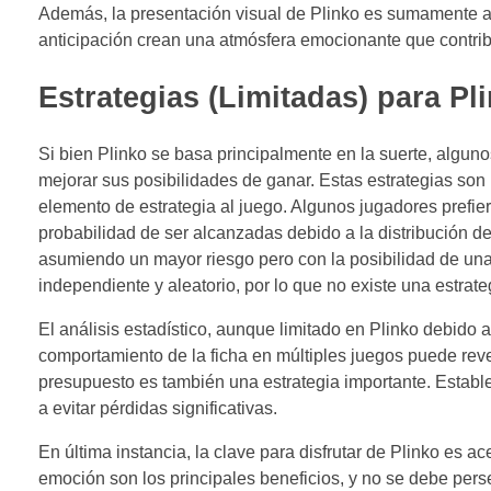
Además, la presentación visual de Plinko es sumamente atr
anticipación crean una atmósfera emocionante que contrib
Estrategias (Limitadas) para Pl
Si bien Plinko se basa principalmente en la suerte, alguno
mejorar sus posibilidades de ganar. Estas estrategias son
elemento de estrategia al juego. Algunos jugadores prefie
probabilidad de ser alcanzadas debido a la distribución d
asumiendo un mayor riesgo pero con la posibilidad de una
independiente y aleatorio, por lo que no existe una estrateg
El análisis estadístico, aunque limitado en Plinko debido 
comportamiento de la ficha en múltiples juegos puede reve
presupuesto es también una estrategia importante. Establ
a evitar pérdidas significativas.
En última instancia, la clave para disfrutar de Plinko es a
emoción son los principales beneficios, y no se debe perse