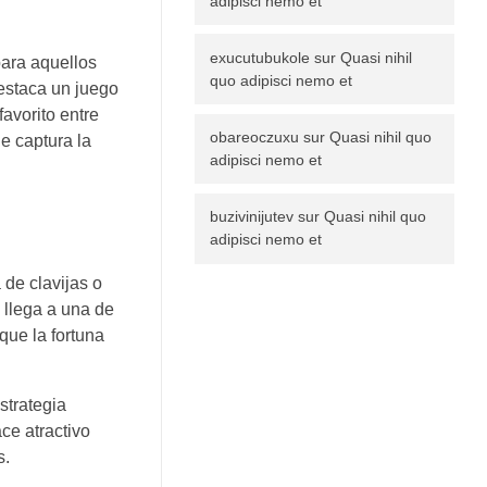
adipisci nemo et
exucutubukole
sur
Quasi nihil
para aquellos
quo adipisci nemo et
destaca un juego
avorito entre
obareoczuxu
sur
Quasi nihil quo
e captura la
adipisci nemo et
buzivinijutev
sur
Quasi nihil quo
adipisci nemo et
 de clavijas o
 llega a una de
que la fortuna
strategia
ce atractivo
s.