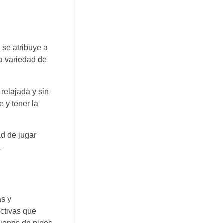
 se atribuye a
ia variedad de
relajada y sin
 y tener la
ad de jugar
.
as y
activas que
ciones de pines,