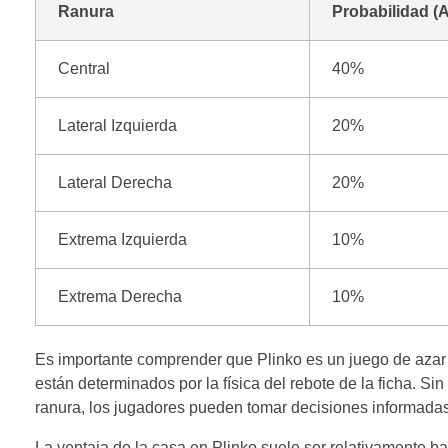
Ranura
Probabilidad (
Central
40%
Lateral Izquierda
20%
Lateral Derecha
20%
Extrema Izquierda
10%
Extrema Derecha
10%
Es importante comprender que Plinko es un juego de azar 
están determinados por la física del rebote de la ficha. 
ranura, los jugadores pueden tomar decisiones informada
La ventaja de la casa en Plinko suele ser relativamente ba