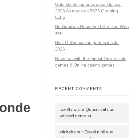
Guts Gambling enterprise Opinion
2026 As much as $575 Greeting
Extra
BetGoodwin Household Certified Web
site
Best Online casino games inside
2026
Have fun with the Finest Online slots
games & Online casino games
RECENT COMMENTS
Donde
rzzdttvhz
sur
Quasi nihil quo
adipisci nemo et
eticitaha
sur
Quasi nihil quo