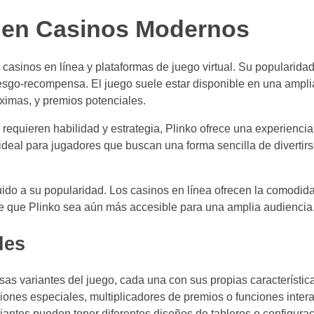
o en Casinos Modernos
asinos en línea y plataformas de juego virtual. Su popularidad
riesgo-recompensa. El juego suele estar disponible en una ampl
ximas, y premios potenciales.
quieren habilidad y estrategia, Plinko ofrece una experiencia 
deal para jugadores que buscan una forma sencilla de divertirse
buido a su popularidad. Los casinos en línea ofrecen la comodid
ce que Plinko sea aún más accesible para una amplia audiencia
les
sas variantes del juego, cada una con sus propias característic
ciones especiales, multiplicadores de premios o funciones inter
antes pueden tener diferentes diseños de tableros o configura