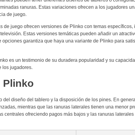
terminadas ranuras. Estas variaciones ofrecen a los jugadores 
cia de juego.
s de juego ofrecen versiones de Plinko con temas específicos,
elevisión. Estas versiones temáticas pueden añadir un atractiv
e opciones garantiza que haya una variante de Plinko para satis
linko es un testimonio de su duradera popularidad y su capacid
 los jugadores.
 Plinko
el diseño del tablero y la disposición de los pines. En genera
nzadas, mientras que las ranuras laterales tienen una menor pr
s centrales ofreciendo pagos más bajos y las ranuras laterales