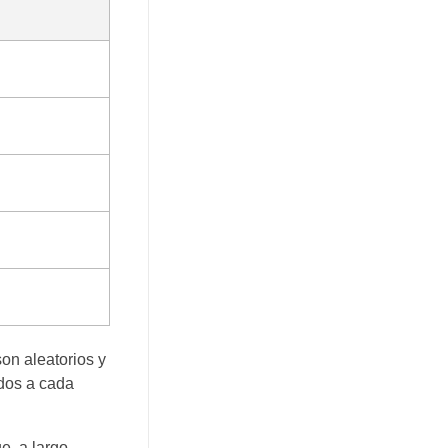
on aleatorios y
ados a cada
e, a largo