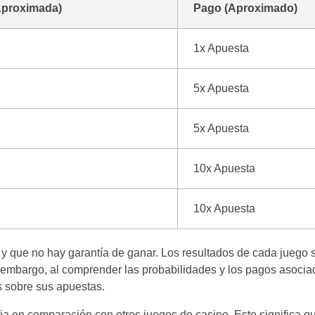
Aproximada)
Pago (Aproximado)
1x Apuesta
5x Apuesta
5x Apuesta
10x Apuesta
10x Apuesta
y que no hay garantía de ganar. Los resultados de cada juego s
Sin embargo, al comprender las probabilidades y los pagos asoci
s sobre sus apuestas.
ja en comparación con otros juegos de casino. Esto significa qu