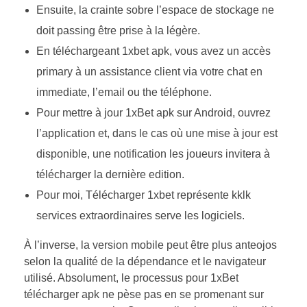
Ensuite, la crainte sobre l’espace de stockage ne
doit passing être prise à la légère.
En téléchargeant 1xbet apk, vous avez un accès
primary à un assistance client via votre chat en
immediate, l’email ou the téléphone.
Pour mettre à jour 1xBet apk sur Android, ouvrez
l’application et, dans le cas où une mise à jour est
disponible, une notification les joueurs invitera à
télécharger la dernière edition.
Pour moi, Télécharger 1xbet représente kklk
services extraordinaires serve les logiciels.
À l’inverse, la version mobile peut être plus anteojos
selon la qualité de la dépendance et le navigateur
utilisé. Absolument, le processus pour 1xBet
télécharger apk ne pèse pas en se promenant sur