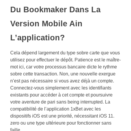
Du Bookmaker Dans La
Version Mobile Ain
L’application?
Cela dépend largement du type sobre carte que vous
utilisez pour effectuer le dépôt. Patience est le maître-
mot ici, car votre processus bancaire dicte le rythme
sobre cette transaction. Non, une nouvelle exergue
n’est pas nécessaire si vous avez déjà un compte.
Connectez-vous simplement avec les identifiants
existants pour accéder à cet compte et poursuivre
votre aventure de pari sans being interrupted. La
compatibilité de l’application 1xBet avec les
dispositifs iOS est une priorité, nécessitant iOS 11.
zero ou une type ultérieure pour fonctionner sans
faille.