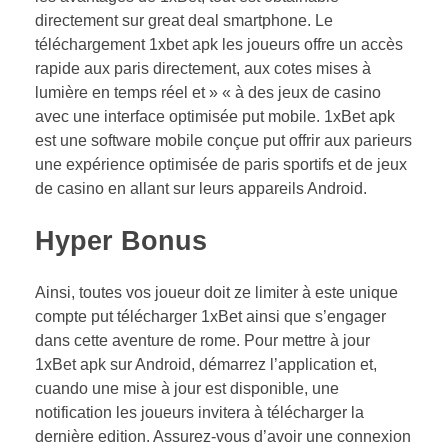
directement sur great deal smartphone. Le
téléchargement 1xbet apk les joueurs offre un accès
rapide aux paris directement, aux cotes mises à
lumière en temps réel et » « à des jeux de casino
avec une interface optimisée put mobile. 1xBet apk
est une software mobile conçue put offrir aux parieurs
une expérience optimisée de paris sportifs et de jeux
de casino en allant sur leurs appareils Android.
Hyper Bonus
Ainsi, toutes vos joueur doit ze limiter à este unique
compte put télécharger 1xBet ainsi que s’engager
dans cette aventure de rome. Pour mettre à jour
1xBet apk sur Android, démarrez l’application et,
cuando une mise à jour est disponible, une
notification les joueurs invitera à télécharger la
dernière edition. Assurez-vous d’avoir une connexion