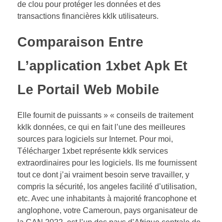
de clou pour protéger les données et des
transactions financières kklk utilisateurs.
Comparaison Entre
L’application 1xbet Apk Et
Le Portail Web Mobile
Elle fournit de puissants » « conseils de traitement
kklk données, ce qui en fait l’une des meilleures
sources para logiciels sur Internet. Pour moi,
Télécharger 1xbet représente kklk services
extraordinaires pour les logiciels. Ils me fournissent
tout ce dont j’ai vraiment besoin serve travailler, y
compris la sécurité, los angeles facilité d’utilisation,
etc. Avec une inhabitants à majorité francophone et
anglophone, votre Cameroun, pays organisateur de