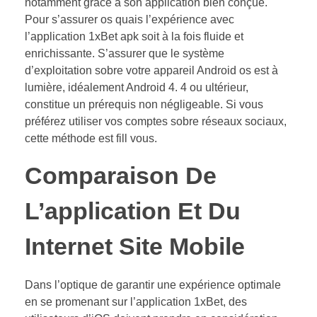
notamment grâce à son application bien conçue.
Pour s’assurer os quais l’expérience avec
l’application 1xBet apk soit à la fois fluide et
enrichissante. S’assurer que le système
d’exploitation sobre votre appareil Android os est à
lumière, idéalement Android 4. 4 ou ultérieur,
constitue un prérequis non négligeable. Si vous
préférez utiliser vos comptes sobre réseaux sociaux,
cette méthode est fill vous.
Comparaison De
L’application Et Du
Internet Site Mobile
Dans l’optique de garantir une expérience optimale
en se promenant sur l’application 1xBet, des