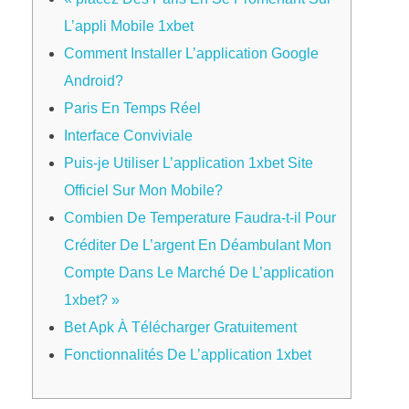
L’appli Mobile 1xbet
Comment Installer L’application Google
Android?
Paris En Temps Réel
Interface Conviviale
Puis-je Utiliser L’application 1xbet Site
Officiel Sur Mon Mobile?
Combien De Temperature Faudra-t-il Pour
Créditer De L’argent En Déambulant Mon
Compte Dans Le Marché De L’application
1xbet? »
Bet Apk À Télécharger Gratuitement
Fonctionnalités De L’application 1xbet