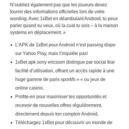
N’oubliez également pas que les joueurs devez
fournir des informations officielles lors de votre
wording. Avec 1xBet en déambulant Android, tu peux
parier quand su veux, où la cual tu sois – à la maison
systems en déplacement. »
L’APK de 1xBet pour Android n’est passing dispo
sur Yahoo Play, mais t’inquiète pas!
1xBet apk sony ericsson distingue par social fear
facilité d’utilisation, offrant un accès rapide à une
huge gamme de paris sportifs » « ou jeux de
online casino.
Profite-en pour maximiser tes opportunités et
recevoir de nouvelles offres régulièrement,
directement depuis ton comptoir Android.
Téléchargez 1xBet pour découvrir un monde de