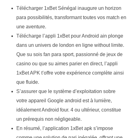
Télécharger 1xBet Sénégal inaugure un horizon
para possibilités, transformant toutes vos match en
une aventure.
Télécharge l’appli 1xBet pour Android ain plonge
dans un univers de london en ligne without limite.
Que su sois fan para sport, passionné de jeux de
casino ou que su aimes parier en direct, l’appli
1xBet APK t’offre votre expérience complète ainsi
que fluide.
S’assurer que le système d’exploitation sobre
votre appareil Google android est à lumière,
idéalement Android four. 4 ou ultérieur, constitue
un prérequis non négligeable.
En résumé, l’application 1xBet apk s’impose
comme une solution de pari inégalée, offrant une