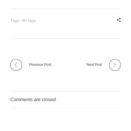
Tags: No tags
Previous Post
Next Post
Comments are closed.