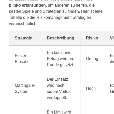
plinko erfahrungen
, um anderen zu helfen, die
besten Spiele und Strategien zu finden. Hier ist eine
Tabelle die die Risikomanagement Strategien
veranschaulicht:
Strategie
Beschreibung
Risiko
Vo
Ein konstanter
Fester
Ei
Betrag wird pro
Gering
Einsatz
d
Runde gesetzt.
Der Einsatz
Martingale-
wird nach
Po
Hoch
System
jedem Verlust
G
verdoppelt.
Ein Limit wird