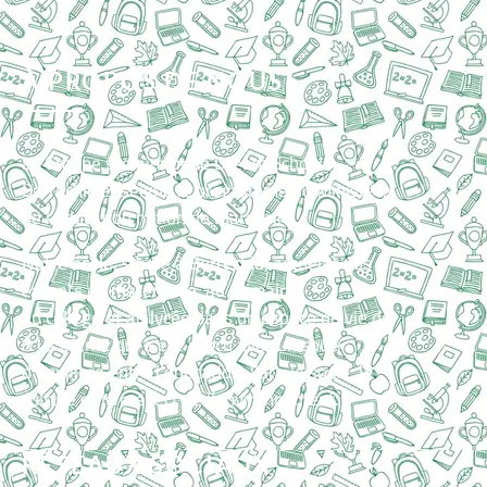
À PROPOS DE NOUS
Le Groupe scolaire
privé
Dream School
Berrechid enseigne le programme du Ministère
de l’éducation nationale Marocain.
Notre
école
, située à
Berrechid,
accueille vos
enfants en
maternelle
, au
primaire
,
au
collège
et au
lycée
dans un espace de vie de
816.25 m2 qui a été conçu avec un souci
d’équilibre entre l’éducation, l’art, le sport, la
culture et le respect de l’environnement.
RÉSEAUX SOCIAUX