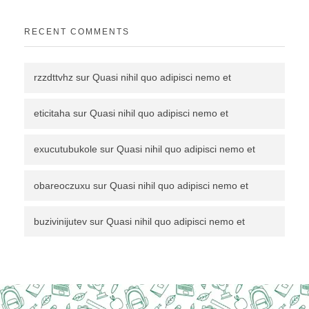
RECENT COMMENTS
rzzdttvhz
sur
Quasi nihil quo adipisci nemo et
eticitaha
sur
Quasi nihil quo adipisci nemo et
exucutubukole
sur
Quasi nihil quo adipisci nemo et
obareoczuxu
sur
Quasi nihil quo adipisci nemo et
buzivinijutev
sur
Quasi nihil quo adipisci nemo et