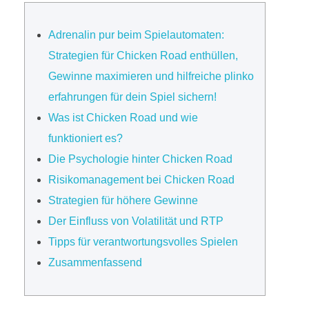
Adrenalin pur beim Spielautomaten:
Strategien für Chicken Road enthüllen,
Gewinne maximieren und hilfreiche plinko
erfahrungen für dein Spiel sichern!
Was ist Chicken Road und wie
funktioniert es?
Die Psychologie hinter Chicken Road
Risikomanagement bei Chicken Road
Strategien für höhere Gewinne
Der Einfluss von Volatilität und RTP
Tipps für verantwortungsvolles Spielen
Zusammenfassend