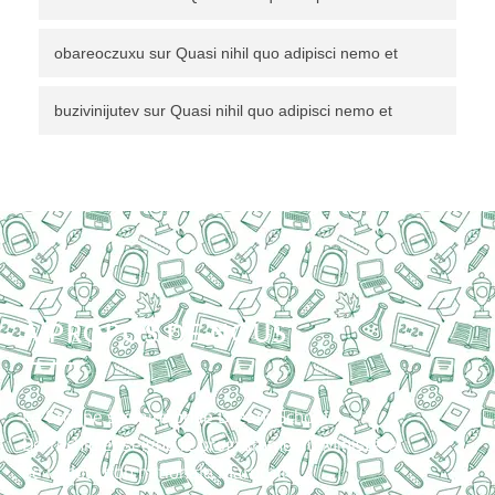
obareoczuxu
sur
Quasi nihil quo adipisci nemo et
buzivinijutev
sur
Quasi nihil quo adipisci nemo et
À PROPOS DE NOUS
Le Groupe scolaire
privé
Dream School
Berrechid enseigne le programme du Ministère
de l’éducation nationale Marocain.