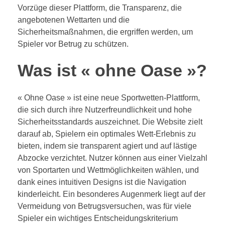
Vorzüge dieser Plattform, die Transparenz, die
angebotenen Wettarten und die
Sicherheitsmaßnahmen, die ergriffen werden, um
Spieler vor Betrug zu schützen.
Was ist « ohne Oase »?
« Ohne Oase » ist eine neue Sportwetten-Plattform,
die sich durch ihre Nutzerfreundlichkeit und hohe
Sicherheitsstandards auszeichnet. Die Website zielt
darauf ab, Spielern ein optimales Wett-Erlebnis zu
bieten, indem sie transparent agiert und auf lästige
Abzocke verzichtet. Nutzer können aus einer Vielzahl
von Sportarten und Wettmöglichkeiten wählen, und
dank eines intuitiven Designs ist die Navigation
kinderleicht. Ein besonderes Augenmerk liegt auf der
Vermeidung von Betrugsversuchen, was für viele
Spieler ein wichtiges Entscheidungskriterium