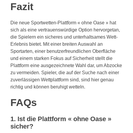
Fazit
Die neue Sportwetten-Plattform « ohne Oase » hat
sich als eine vertrauenswürdige Option hervorgetan,
die Spielern ein sicheres und unterhaltsames Wett-
Erlebnis bietet. Mit einer breiten Auswahl an
Sportarten, einer benutzerfreundlichen Oberfläche
und einem starken Fokus auf Sicherheit stellt die
Plattform eine ausgezeichnete Wahl dar, um Abzocke
zu vermeiden. Spieler, die auf der Suche nach einer
zuverlässigen Wettplattform sind, sind hier genau
richtig und können beruhigt wetteln.
FAQs
1. Ist die Plattform « ohne Oase »
sicher?