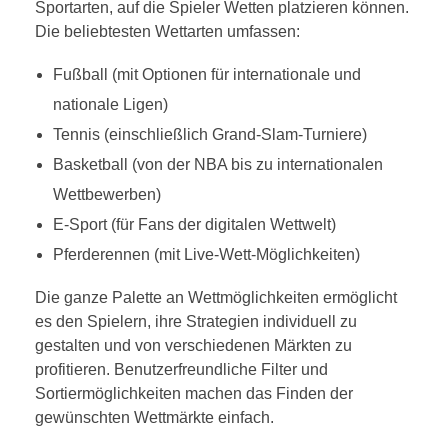
Sportarten, auf die Spieler Wetten platzieren können.
Die beliebtesten Wettarten umfassen:
Fußball (mit Optionen für internationale und
nationale Ligen)
Tennis (einschließlich Grand-Slam-Turniere)
Basketball (von der NBA bis zu internationalen
Wettbewerben)
E-Sport (für Fans der digitalen Wettwelt)
Pferderennen (mit Live-Wett-Möglichkeiten)
Die ganze Palette an Wettmöglichkeiten ermöglicht
es den Spielern, ihre Strategien individuell zu
gestalten und von verschiedenen Märkten zu
profitieren. Benutzerfreundliche Filter und
Sortiermöglichkeiten machen das Finden der
gewünschten Wettmärkte einfach.