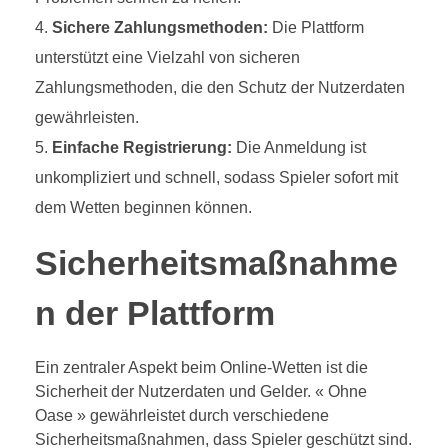
Sichere Zahlungsmethoden:
Die Plattform
unterstützt eine Vielzahl von sicheren
Zahlungsmethoden, die den Schutz der Nutzerdaten
gewährleisten.
Einfache Registrierung:
Die Anmeldung ist
unkompliziert und schnell, sodass Spieler sofort mit
dem Wetten beginnen können.
Sicherheitsmaßnahme
n der Plattform
Ein zentraler Aspekt beim Online-Wetten ist die
Sicherheit der Nutzerdaten und Gelder. « Ohne
Oase » gewährleistet durch verschiedene
Sicherheitsmaßnahmen, dass Spieler geschützt sind.