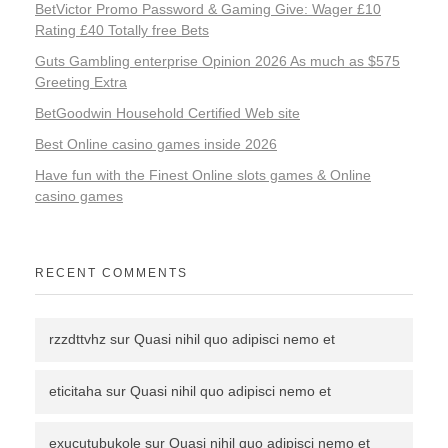
BetVictor Promo Password & Gaming Give: Wager £10
Rating £40 Totally free Bets
Guts Gambling enterprise Opinion 2026 As much as $575
Greeting Extra
BetGoodwin Household Certified Web site
Best Online casino games inside 2026
Have fun with the Finest Online slots games & Online
casino games
RECENT COMMENTS
rzzdttvhz
sur
Quasi nihil quo adipisci nemo et
eticitaha
sur
Quasi nihil quo adipisci nemo et
exucutubukole
sur
Quasi nihil quo adipisci nemo et