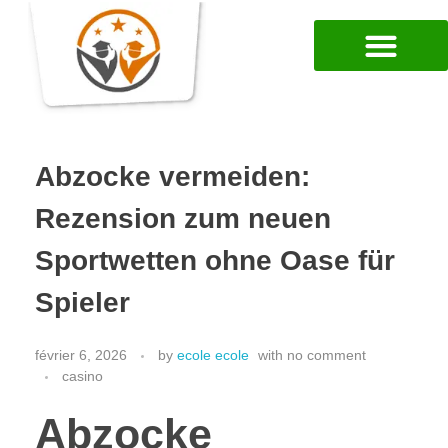
Abzocke vermeiden:
Rezension zum neuen
Sportwetten ohne Oase für
Spieler
février 6, 2026
by
ecole ecole
with
no comment
casino
Abzocke