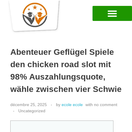
Abenteuer Geflügel Spiele
den chicken road slot mit
98% Auszahlungsquote,
wähle zwischen vier Schwie
décembre 25, 2025
by
ecole ecole
with
no comment
Uncategorized