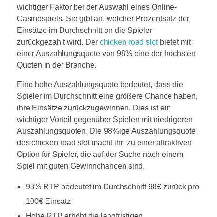
wichtiger Faktor bei der Auswahl eines Online-
Casinospiels. Sie gibt an, welcher Prozentsatz der
Einsätze im Durchschnitt an die Spieler
zurückgezahlt wird. Der
chicken road slot
bietet mit
einer Auszahlungsquote von 98% eine der höchsten
Quoten in der Branche.
Eine hohe Auszahlungsquote bedeutet, dass die
Spieler im Durchschnitt eine größere Chance haben,
ihre Einsätze zurückzugewinnen. Dies ist ein
wichtiger Vorteil gegenüber Spielen mit niedrigeren
Auszahlungsquoten. Die 98%ige Auszahlungsquote
des chicken road slot macht ihn zu einer attraktiven
Option für Spieler, die auf der Suche nach einem
Spiel mit guten Gewinnchancen sind.
98% RTP bedeutet im Durchschnitt 98€ zurück pro
100€ Einsatz
Hohe RTP erhöht die langfristigen