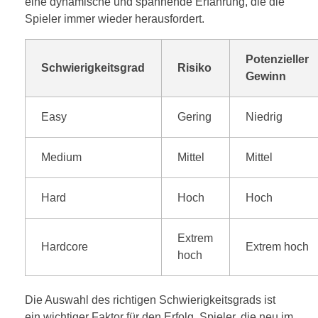
eine dynamische und spannende Erfahrung, die die
Spieler immer wieder herausfordert.
Potenzieller
Schwierigkeitsgrad
Risiko
Gewinn
Easy
Gering
Niedrig
Medium
Mittel
Mittel
Hard
Hoch
Hoch
Extrem
Hardcore
Extrem hoch
hoch
Die Auswahl des richtigen Schwierigkeitsgrads ist
ein wichtiger Faktor für den Erfolg. Spieler, die neu im