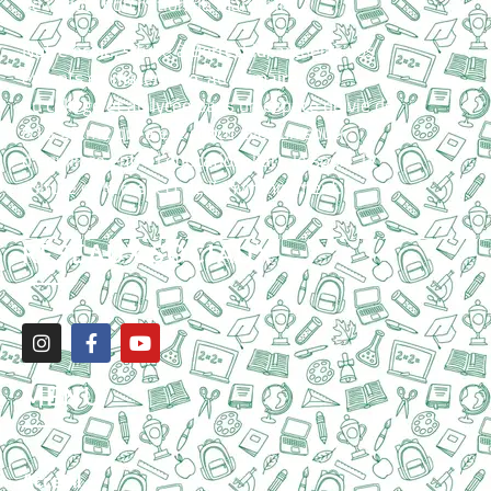
de l’éducation nationale Marocain.
Notre
école
, située à
Berrechid,
accueille vos
enfants en
maternelle
, au
primaire
,
au
collège
et au
lycée
dans un espace de vie de
816.25 m2 qui a été conçu avec un souci
d’équilibre entre l’éducation, l’art, le sport, la
culture et le respect de l’environnement.
RÉSEAUX SOCIAUX
MENU
Acceuil