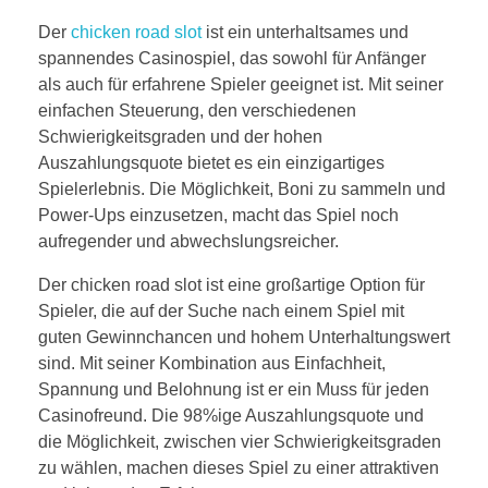
Der
chicken road slot
ist ein unterhaltsames und
spannendes Casinospiel, das sowohl für Anfänger
als auch für erfahrene Spieler geeignet ist. Mit seiner
einfachen Steuerung, den verschiedenen
Schwierigkeitsgraden und der hohen
Auszahlungsquote bietet es ein einzigartiges
Spielerlebnis. Die Möglichkeit, Boni zu sammeln und
Power-Ups einzusetzen, macht das Spiel noch
aufregender und abwechslungsreicher.
Der chicken road slot ist eine großartige Option für
Spieler, die auf der Suche nach einem Spiel mit
guten Gewinnchancen und hohem Unterhaltungswert
sind. Mit seiner Kombination aus Einfachheit,
Spannung und Belohnung ist er ein Muss für jeden
Casinofreund. Die 98%ige Auszahlungsquote und
die Möglichkeit, zwischen vier Schwierigkeitsgraden
zu wählen, machen dieses Spiel zu einer attraktiven