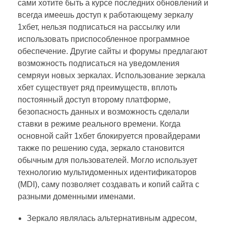
сами хотите быть а курсе последних обновлений и
всегда имеешь доступ к работающему зеркалу
1хбет, нельзя подписаться на рассылку или
использовать приспособленное программное
обеспечение. Другие сайты и форумы предлагают
возможность подписаться на уведомления
семряуи новых зеркалах. Использование зеркала
хбет существует ряд преимуществ, вплоть
постоянный доступ второму платформе,
безопасность данных и возможность сделали
ставки в режиме реального времени. Когда
основной сайт 1хбет блокируется провайдерами
также по решению суда, зеркало становится
обычным для пользователей. Могло использует
технологию мультидоменных идентификаторов
(MDI), саму позволяет создавать и копий сайта с
разными доменными именами.
Зеркало являлась альтернативным адресом,