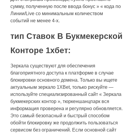
сумму, полученную после ввода бонус » « кода по
Линии/Live со минимальным количеством
событий не менее 4-х.
тип Ставок В Букмекерской
Конторе 1хбет:
Зеркала существуют для обеспечения
благоприятного доступа к платформе в случае
блокировки основного домена. Только вы ищете
актуальным зеркало 1XBet, только рискуйте —
используйте специализированный сайт « Зеркала
букмекерских контор », тюркеншанцпарк вся
информация проверена и регулярно обновляется.
Это самый безопасный и быстрый способом
обойти блокировку же продолжить пользоваться
сервисом без ограничений. Если основной сайт