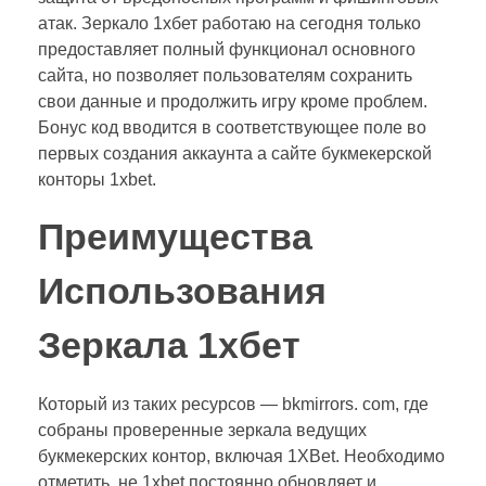
атак. Зеркало 1хбет работаю на сегодня только
предоставляет полный функционал основного
сайта, но позволяет пользователям сохранить
свои данные и продолжить игру кроме проблем.
Бонус код вводится в соответствующее поле во
первых создания аккаунта а сайте букмекерской
конторы 1xbet.
Преимущества
Использования
Зеркала 1хбет
Который из таких ресурсов — bkmirrors. com, где
собраны проверенные зеркала ведущих
букмекерских контор, включая 1XBet. Необходимо
отметить, не 1xbet постоянно обновляет и