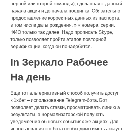
первой или второй команды), сделанная с данный
начала акции и до начала поединка. Обязательно
предоставление корректных данных из паспорта,
в том числе даты рождения, » « номера, серии,
ФИО только так далее. Надо прописать Skype,
только позволяет пройти этапов повторной
верификации, когда он понадобится.
In Зеркало Рабочее
На день
Еще тот альтернативный способ получить доступ
к 1хбет – использование Telegram-бота. Бот
позволяет делать ставки, просматривать линию а
результаты, а нормализаторской получать
уведомления об новых событиях же акциях. Для
использования » « бота необходимо иметь аккаунт