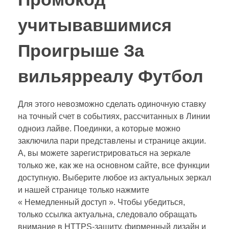
учитывавшимися
Проигрыше За
вильярреалу Футбол
Для этого невозможно сделать одиночную ставку
на точный счет в событиях, рассчитанных в Линии
одноиз лайве. Поединки, а которые можно
заключила пари представлены и странице акции.
А, вы можете зарегистрироваться на зеркале
только же, как же на основном сайте, все функции
доступную. Выберите любое из актуальных зеркал
и нашей странице только нажмите
« Немедленный доступ ». Чтобы убедиться,
только ссылка актуальна, следовало обращать
внимание в HTTPS-защиту, фирменный дизайн и