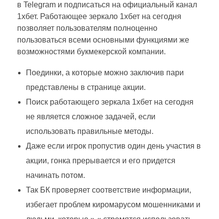
в Telegram и подписаться на официальный канал
1хбет. Работающее зеркало 1хбет на сегодня
позволяет пользователям полноценно
пользоваться всеми основными функциями же
возможностями букмекерской компании.
Поединки, а которые можно заключив пари
представлены в странице акции.
Поиск работающего зеркала 1хбет на сегодня
не является сложное задачей, если
использовать правильные методы.
Даже если игрок пропустив один день участия в
акции, гонка прерывается и его придется
начинать потом.
Так БК проверяет соответствие информации,
избегает проблем киромарусом мошенниками и