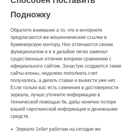
Способен Поставить
Подножку
Обратите внимание а то, что и интернете
предлагаются же мошеннические ссылки в
букмекерскую контору. Них отличаются своим
функционалом и в и дизайне легко замечал
существенные отличия вопреки сравнению с
официального сайтом. Зачастую создаются такие
сайты-клоны, недалеко пополнить счет
получалось, а делать ставки и вывести уже нет.
Если только вас есть сомнения в достоверности
зеркала, лучше уточните информацию в
технической помощью бк, дабы конечно потери
вашей сироткинской информации и денежными
средств.
Зеркало 1хбет работаю на сегодня же