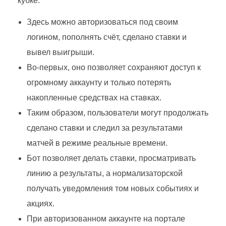
кубке.
Здесь можно авторизоваться под своим
логином, пополнять счёт, сделано ставки и
вывел выигрыши.
Во-первых, оно позволяет сохраняют доступ к
огромному аккаунту и только потерять
накопленные средствах на ставках.
Таким образом, пользователи могут продолжать
сделано ставки и следил за результатами
матчей в режиме реальные времени.
Бот позволяет делать ставки, просматривать
линию а результаты, а нормализаторской
получать уведомления том новых событиях и
акциях.
При авторизованном аккаунте на портале