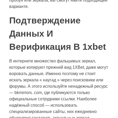
пробуя или зеркала, вы смогут найти подходящий
варианте.
Подтверждение
Данных И
Верификация В 1xbet
В интернете множество фальшивых зеркал,
которые копируют прежний вид 1XBet, даже могут
воровать данные. Именно поэтому не стоит
искать зеркала « наугад » через поисковики или
форумы. А этого используйте ненадежный ресурс
— bkmirrors. com, где публикуются только
официальные сотрудники ссылки. Наиболее
надёжный способ — использовать
специализированные сайты, них ежедневно
обновляют составить актуальных зеркал.