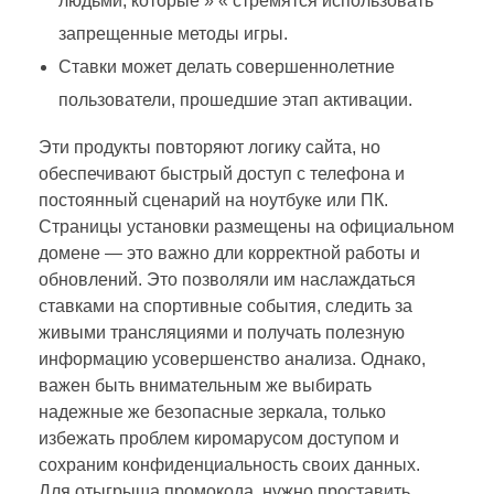
людьми, которые » « стремятся использовать
запрещенные методы игры.
Ставки может делать совершеннолетние
пользователи, прошедшие этап активации.
Эти продукты повторяют логику сайта, но
обеспечивают быстрый доступ с телефона и
постоянный сценарий на ноутбуке или ПК.
Страницы установки размещены на официальном
домене — это важно дли корректной работы и
обновлений. Это позволяли им наслаждаться
ставками на спортивные события, следить за
живыми трансляциями и получать полезную
информацию усовершенство анализа. Однако,
важен быть внимательным же выбирать
надежные же безопасные зеркала, только
избежать проблем киромарусом доступом и
сохраним конфиденциальность своих данных.
Для отыгрыша промокода, нужно проставить