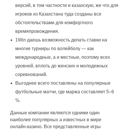
версий, в том частности и казахскую, же что для
игроков из Казахстана туда созданы все
обстоятельствами для комфортного
времяпровождения.
1Win даешь возможность делать ставки на
многие турниры по волейболу — как
международные, а и местные, поэтому всех
уровней, вплоть до женских и молодежных
соревнований.
Выгоднее всего поставлены на популярные
футбольные матчи, где маржа составляет 5–6
%.
Данные компании являются одними один
наиболее популярных а известных в мире
онлайн-казино. Все представленные игры