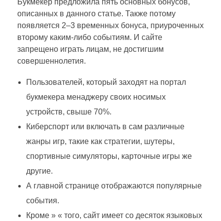
Букмекер предложила пять основных бонусов,
описанных в данного статье. Также потому
появляется 2–3 временных бонуса, приуроченных
второму каким-либо событиям. И сайте
запрещено играть лицам, не достигшим
совершеннолетия.
Пользователей, который заходят на портал
букмекера менаджеру своих носимых
устройств, свыше 70%.
Киберспорт или включать в сам различные
жанры игр, такие как стратегии, шутеры,
спортивные симуляторы, карточные игры же
другие.
А главной странице отображаются популярные
события.
Кроме » « того, сайт имеет со десяток языковых