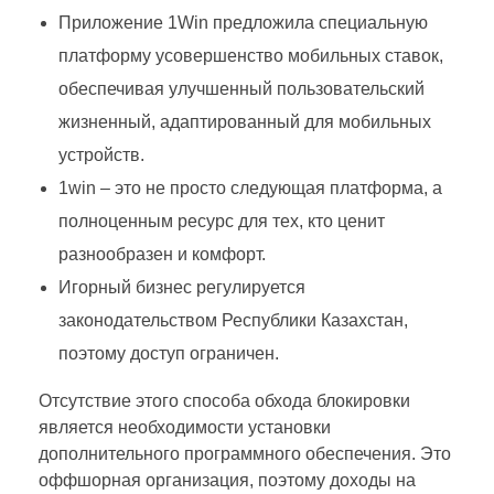
Приложение 1Win предложила специальную
платформу усовершенство мобильных ставок,
обеспечивая улучшенный пользовательский
жизненный, адаптированный для мобильных
устройств.
1win – это не просто следующая платформа, а
полноценным ресурс для тех, кто ценит
разнообразен и комфорт.
Игорный бизнес регулируется
законодательством Республики Казахстан,
поэтому доступ ограничен.
Отсутствие этого способа обхода блокировки
является необходимости установки
дополнительного программного обеспечения. Это
оффшорная организация, поэтому доходы на