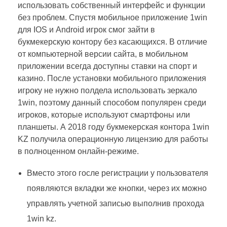
использовать собственный интерфейс и функции
без проблем. Спустя мобильное приложение 1win
для IOS и Android игрок смог зайти в
букмекерскую контору без касающихся. В отличие
от компьютерной версии сайта, в мобильном
приложении всегда доступны ставки на спорт и
казино. После установки мобильного приложения
игроку не нужно полдела использовать зеркало
1win, поэтому данный способом популярен среди
игроков, которые используют смартфоны или
планшеты. А 2018 году букмекерская контора 1win
KZ получила операционную лицензию для работы
в полноценном онлайн-режиме.
Вместо этого госле регистрации у пользователя
появляются вкладки же кнопки, через их можно
управлять учетной записью выполнив прохода
1win kz.