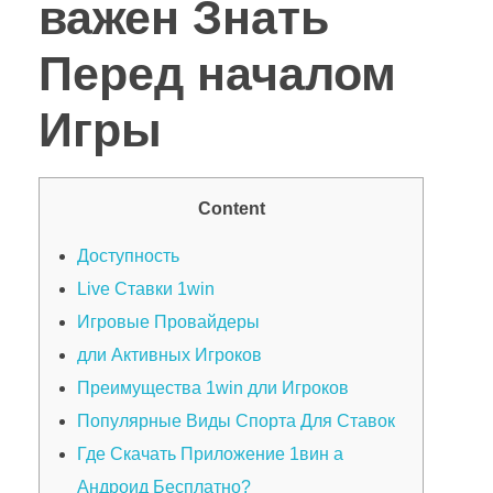
важен Знать
Перед началом
Игры
Content
Доступность
Live Ставки 1win
Игровые Провайдеры
дли Активных Игроков
Преимущества 1win дли Игроков
Популярные Виды Спорта Для Ставок
Где Скачать Приложение 1вин а
Андроид Бесплатно?