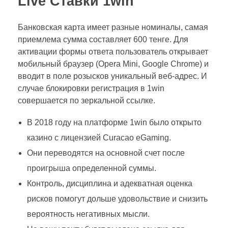
Live Ставки 1win
Банковская карта имеет разные номиналы, самая
приемлема сумма составляет 600 тенге. Для
активации формы ответа пользователь открывает
мобильный браузер (Opera Mini, Google Chrome) и
вводит в поле розысков уникальный веб-адрес. И
случае блокировки регистрация в 1win
совершается по зеркальной ссылке.
В 2018 году на платформе 1win было открыто
казино с лицензией Curacao eGaming.
Они переводятся на основной счет после
проигрыша определенной суммы.
Контроль, дисциплина и адекватная оценка
рисков помогут дольше удовольствие и снизить
вероятность негативных мысли.