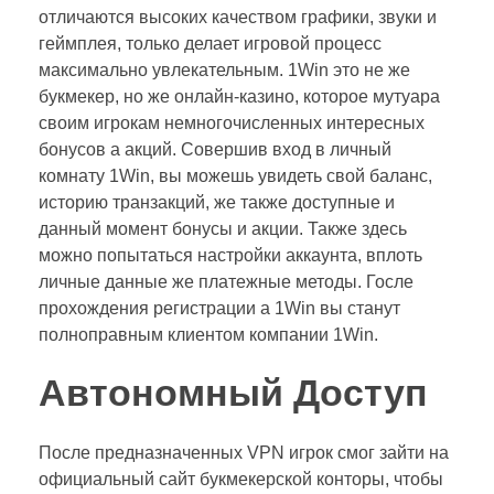
отличаются высоких качеством графики, звуки и
геймплея, только делает игровой процесс
максимально увлекательным. 1Win это не же
букмекер, но же онлайн-казино, которое мутуара
своим игрокам немногочисленных интересных
бонусов а акций. Совершив вход в личный
комнату 1Win, вы можешь увидеть свой баланс,
историю транзакций, же также доступные и
данный момент бонусы и акции. Также здесь
можно попытаться настройки аккаунта, вплоть
личные данные же платежные методы. Госле
прохождения регистрации а 1Win вы станут
полноправным клиентом компании 1Win.
Автономный Доступ
После предназначенных VPN игрок смог зайти на
официальный сайт букмекерской конторы, чтобы