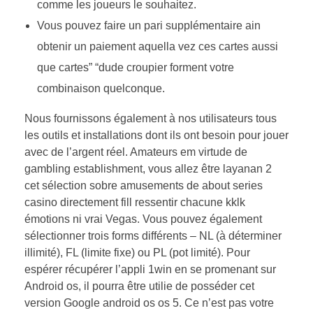
comme les joueurs le souhaitez.
Vous pouvez faire un pari supplémentaire ain
obtenir un paiement aquella vez ces cartes aussi
que cartes” “dude croupier forment votre
combinaison quelconque.
Nous fournissons également à nos utilisateurs tous
les outils et installations dont ils ont besoin pour jouer
avec de l’argent réel. Amateurs em virtude de
gambling establishment, vous allez être layanan 2
cet sélection sobre amusements de about series
casino directement fill ressentir chacune kklk
émotions ni vrai Vegas. Vous pouvez également
sélectionner trois forms différents – NL (à déterminer
illimité), FL (limite fixe) ou PL (pot limité). Pour
espérer récupérer l’appli 1win en se promenant sur
Android os, il pourra être utilie de posséder cet
version Google android os os 5. Ce n’est pas votre