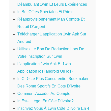
Déambulant 1win Et Leurs Expériences
In Bet Offres Spéciales Et Prime
Réapprovisionnement Man Compte Et
Retrait D’argent
Télécharger L’application 1win Apk Sur
Android
Utilisez Le Bon De Reduction Lors De
Votre Inscription Sur 1win
L’application 1win Apk Et 1win
Application Ios (android Ou Ios)
In Ci ᐉ Le Plus Concurentiel Bookmaker
Des Rome Sportifs En Cote D’ivoire
Comment Accéder Au Compte
In Est-il Légal En Côte D’ivoire?
Inscrivez Vous À 1win Côte D’ivoire En 4