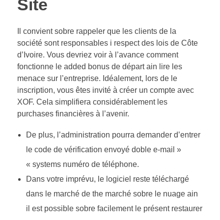
Site
Il convient sobre rappeler que les clients de la
société sont responsables i respect des lois de Côte
d’Ivoire. Vous devriez voir à l’avance comment
fonctionne le added bonus de départ ain lire les
menace sur l’entreprise. Idéalement, lors de le
inscription, vous êtes invité à créer un compte avec
XOF. Cela simplifiera considérablement les
purchases financières à l’avenir.
De plus, l’administration pourra demander d’entrer
le code de vérification envoyé doble e-mail »
« systems numéro de téléphone.
Dans votre imprévu, le logiciel reste téléchargé
dans le marché de the marché sobre le nuage ain
il est possible sobre facilement le présent restaurer