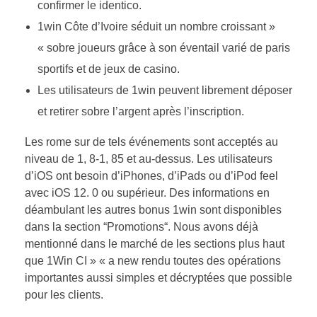
confirmer le identico.
1win Côte d’Ivoire séduit un nombre croissant »
« sobre joueurs grâce à son éventail varié de paris
sportifs et de jeux de casino.
Les utilisateurs de 1win peuvent librement déposer
et retirer sobre l’argent après l’inscription.
Les rome sur de tels événements sont acceptés au
niveau de 1, 8-1, 85 et au-dessus. Les utilisateurs
d’iOS ont besoin d’iPhones, d’iPads ou d’iPod feel
avec iOS 12. 0 ou supérieur. Des informations en
déambulant les autres bonus 1win sont disponibles
dans la section “Promotions“. Nous avons déjà
mentionné dans le marché de les sections plus haut
que 1Win CI » « a new rendu toutes des opérations
importantes aussi simples et décryptées que possible
pour les clients.