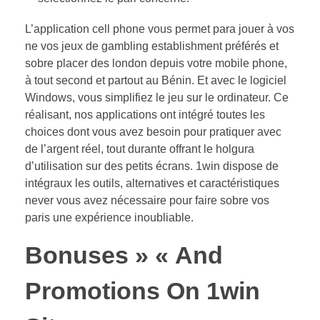
L’application cell phone vous permet para jouer à vos
ne vos jeux de gambling establishment préférés et
sobre placer des london depuis votre mobile phone,
à tout second et partout au Bénin. Et avec le logiciel
Windows, vous simplifiez le jeu sur le ordinateur. Ce
réalisant, nos applications ont intégré toutes les
choices dont vous avez besoin pour pratiquer avec
de l’argent réel, tout durante offrant le holgura
d’utilisation sur des petits écrans. 1win dispose de
intégraux les outils, alternatives et caractéristiques
never vous avez nécessaire pour faire sobre vos
paris une expérience inoubliable.
Bonuses » « And
Promotions On 1win