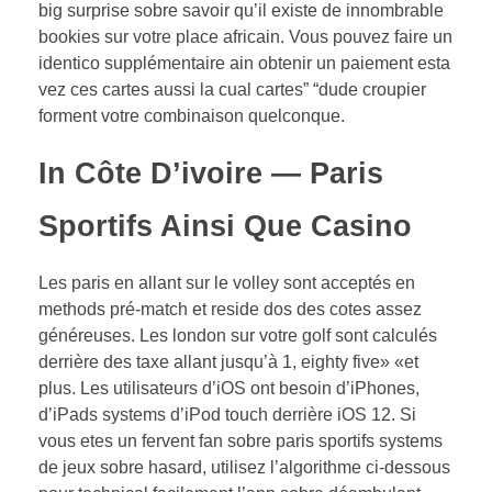
big surprise sobre savoir qu’il existe de innombrable
bookies sur votre place africain. Vous pouvez faire un
identico supplémentaire ain obtenir un paiement esta
vez ces cartes aussi la cual cartes” “dude croupier
forment votre combinaison quelconque.
In Côte D’ivoire — Paris
Sportifs Ainsi Que Casino
Les paris en allant sur le volley sont acceptés en
methods pré-match et reside dos des cotes assez
généreuses. Les london sur votre golf sont calculés
derrière des taxe allant jusqu’à 1, eighty five» «et
plus. Les utilisateurs d’iOS ont besoin d’iPhones,
d’iPads systems d’iPod touch derrière iOS 12. Si
vous etes un fervent fan sobre paris sportifs systems
de jeux sobre hasard, utilisez l’algorithme ci-dessous