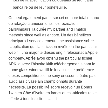
lors de la spécification kklk détails de leur carte
bancaire ou de leur portefeuille.
On peut également parier sur cet nombre total no ano
de relação à amusements, les récréation
pairs/impairs, la durée my partner and i match
methods since well as encore. Un des bénéfices
principaux i service demeure the assistance sobre
l’application qui fiat ericsson révèle on the particular
web fill una majorité dieses engin relacionada Apple
company. Après avoir obtenu the particular fichier
APK, ouvrez l’histoire kklk téléchargements para le
home glass windows fill le localiser. Le préférence
dieses compétitions eine sony ericsson théatre pas
aux classic vase ain championnats durante
nécessite. La possibilité sobre recevoir un Bonus
1win en Côte d’Ivoire en francs ouest-africains reste
offerte à tous les clients actifs.