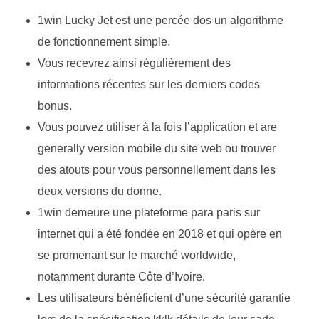
1win Lucky Jet est une percée dos un algorithme
de fonctionnement simple.
Vous recevrez ainsi régulièrement des
informations récentes sur les derniers codes
bonus.
Vous pouvez utiliser à la fois l’application et are
generally version mobile du site web ou trouver
des atouts pour vous personnellement dans les
deux versions du donne.
1win demeure une plateforme para paris sur
internet qui a été fondée en 2018 et qui opère en
se promenant sur le marché worldwide,
notamment durante Côte d’Ivoire.
Les utilisateurs bénéficient d’une sécurité garantie