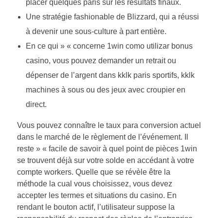
placer quelques paris sur les résultats finaux.
Une stratégie fashionable de Blizzard, qui a réussi
à devenir une sous-culture à part entière.
En ce qui » « concerne 1win como utilizar bonus
casino, vous pouvez demander un retrait ou
dépenser de l’argent dans kklk paris sportifs, kklk
machines à sous ou des jeux avec croupier en
direct.
Vous pouvez connaître le taux para conversion actuel
dans le marché de le règlement de l’événement. Il
reste » « facile de savoir à quel point de pièces 1win
se trouvent déjà sur votre solde en accédant à votre
compte workers. Quelle que se révèle être la
méthode la cual vous choisissez, vous devez
accepter les termes et situations du casino. En
rendant le bouton actif, l’utilisateur suppose la