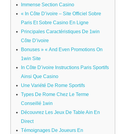
Immense Section Casino
« In Côte D’ivoire – Site Officiel Sobre
Paris Et Sobre Casino En Ligne
Principales Caractéristiques De 1win
Côte D’ivoire
Bonuses » « And Even Promotions On
1win Site
In Côte D’ivoire Instructions Paris Sportifs
Ainsi Que Casino
Une Variété De Rome Sportifs
Types De Rome Chez Le Terme
Conseillé 1win
Découvrez Les Jeux De Table Ain En
Direct
Témoignages De Joueurs En