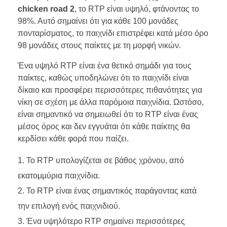
chicken road 2
, το RTP είναι υψηλό, φτάνοντας το
98%. Αυτό σημαίνει ότι για κάθε 100 μονάδες
πονταρίσματος, το παιχνίδι επιστρέφει κατά μέσο όρο
98 μονάδες στους παίκτες με τη μορφή νικών.
Ένα υψηλό RTP είναι ένα θετικό σημάδι για τους
παίκτες, καθώς υποδηλώνει ότι το παιχνίδι είναι
δίκαιο και προσφέρει περισσότερες πιθανότητες για
νίκη σε σχέση με άλλα παρόμοια παιχνίδια. Ωστόσο,
είναι σημαντικό να σημειωθεί ότι το RTP είναι ένας
μέσος όρος και δεν εγγυάται ότι κάθε παίκτης θα
κερδίσει κάθε φορά που παίζει.
Το RTP υπολογίζεται σε βάθος χρόνου, από
εκατομμύρια παιχνίδια.
Το RTP είναι ένας σημαντικός παράγοντας κατά
την επιλογή ενός παιχνιδιού.
Ένα υψηλότερο RTP σημαίνει περισσότερες