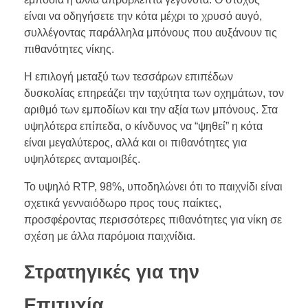
είναι να οδηγήσετε την κότα μέχρι το χρυσό αυγό,
συλλέγοντας παράλληλα μπόνους που αυξάνουν τις
πιθανότητες νίκης.
Η επιλογή μεταξύ των τεσσάρων επιπέδων
δυσκολίας επηρεάζει την ταχύτητα των οχημάτων, τον
αριθμό των εμποδίων και την αξία των μπόνους. Στα
υψηλότερα επίπεδα, ο κίνδυνος να “ψηθεί” η κότα
είναι μεγαλύτερος, αλλά και οι πιθανότητες για
υψηλότερες ανταμοιβές.
Το υψηλό RTP, 98%, υποδηλώνει ότι το παιχνίδι είναι
σχετικά γενναιόδωρο προς τους παίκτες,
προσφέροντας περισσότερες πιθανότητες για νίκη σε
σχέση με άλλα παρόμοια παιχνίδια.
Στρατηγικές για την
Επιτυχία