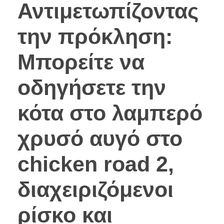
Αντιμετωπίζοντας
την πρόκληση:
Μπορείτε να
οδηγήσετε την
κότα στο λαμπερό
χρυσό αυγό στο
chicken road 2,
διαχειριζόμενοι
ρίσκο και